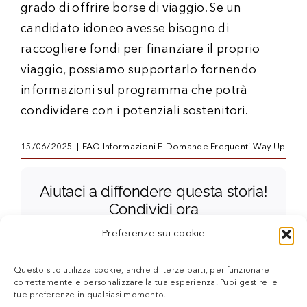
grado di offrire borse di viaggio. Se un
candidato idoneo avesse bisogno di
raccogliere fondi per finanziare il proprio
viaggio, possiamo supportarlo fornendo
informazioni sul programma che potrà
condividere con i potenziali sostenitori.
15/06/2025
|
FAQ Informazioni E Domande Frequenti Way Up
Aiutaci a diffondere questa storia!
Condividi ora
Facebook
X
Reddit
LinkedIn
WhatsApp
Telegram
Threads
Tumblr
Pinterest
E
Preferenze sui cookie
m
a
i
Questo sito utilizza cookie, anche di terze parti, per funzionare
l
correttamente e personalizzare la tua esperienza. Puoi gestire le
tue preferenze in qualsiasi momento.