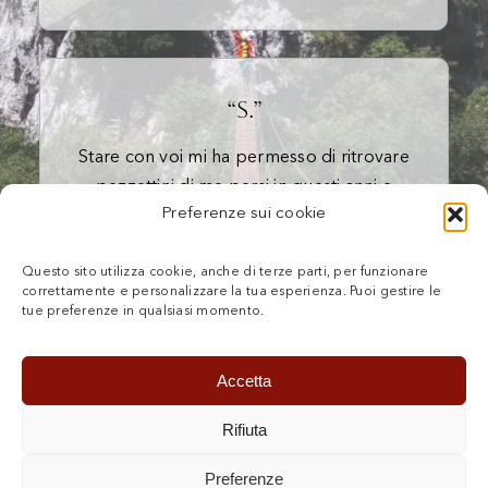
“S.”
Stare con voi mi ha permesso di ritrovare
pezzettini di me persi in questi anni e
Preferenze sui cookie
arricchirmi di nuova energia con nuovi
sguardi sul mondo…
Questo sito utilizza cookie, anche di terze parti, per funzionare
correttamente e personalizzare la tua esperienza. Puoi gestire le
tue preferenze in qualsiasi momento.
Accetta
Rifiuta
PRIVACY POLICY
COOKIE POLICY (UE)
Preferenze