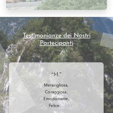
Testimonianze dei Nostri
Partecipanti
“M.”
Meravigliosa,
Coraggiosa,
Emozionante,
Felice…