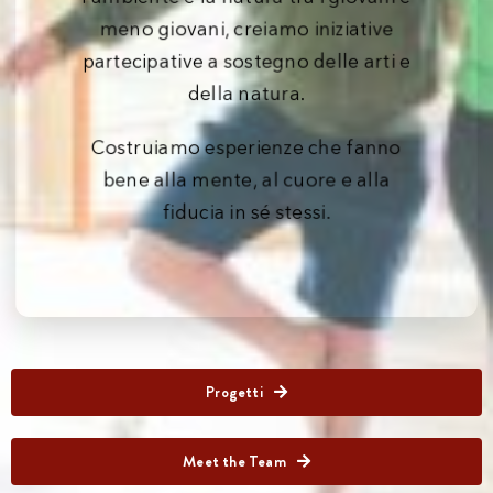
meno giovani, creiamo iniziative
partecipative a sostegno delle arti e
della natura.
Costruiamo esperienze che fanno
bene alla mente, al cuore e alla
fiducia in sé stessi.
Progetti
Meet the Team