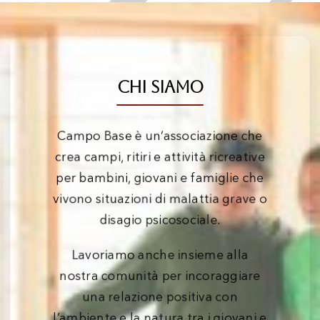
Chi Siamo
Campo Base è un’associazione che
crea campi, ritiri e attività ricreative
per bambini, giovani e famiglie che
vivono situazioni di malattia grave o
disagio psicosociale.
Lavoriamo anche insieme alla
nostra comunità per incoraggiare
una relazione positiva con
l’ambiente e la natura tra i giovani e