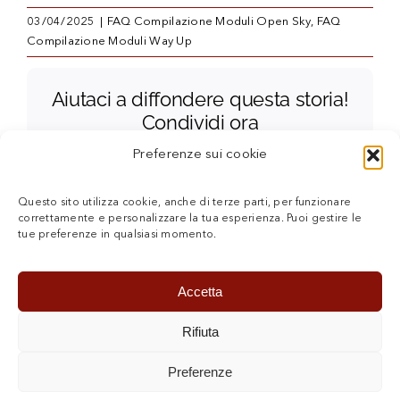
03/04/2025
|
FAQ Compilazione Moduli Open Sky
,
FAQ
Compilazione Moduli Way Up
Aiutaci a diffondere questa storia!
Condividi ora
Facebook
X
Reddit
LinkedIn
WhatsApp
Telegram
Threads
Tumblr
Pinterest
E
Preferenze sui cookie
m
a
i
Questo sito utilizza cookie, anche di terze parti, per funzionare
l
correttamente e personalizzare la tua esperienza. Puoi gestire le
tue preferenze in qualsiasi momento.
Accetta
Rifiuta
PRIVACY POLICY
COOKIE POLICY (UE)
Preferenze